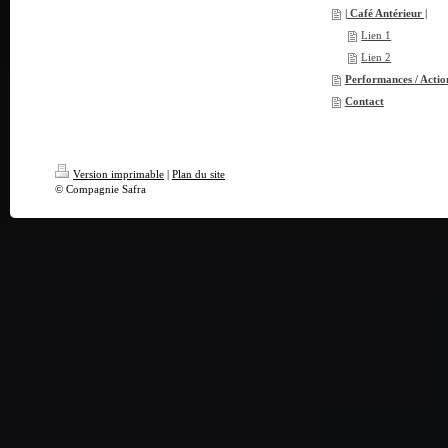
| Café Antérieur |
Lien 1
Lien 2
Performances / Action
Contact
Version imprimable
|
Plan du site
© Compagnie Safra