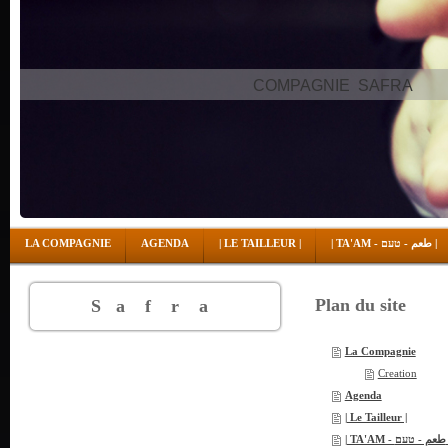
COMPAGNIE SAFRA
LA COMPAGNIE
AGENDA
| LE TAILLEUR |
| TA'AM - طعم - טעם |
Plan du site
S a f r a
La Compagnie
Creation
Agenda
| Le Tailleur |
| TA'AM -